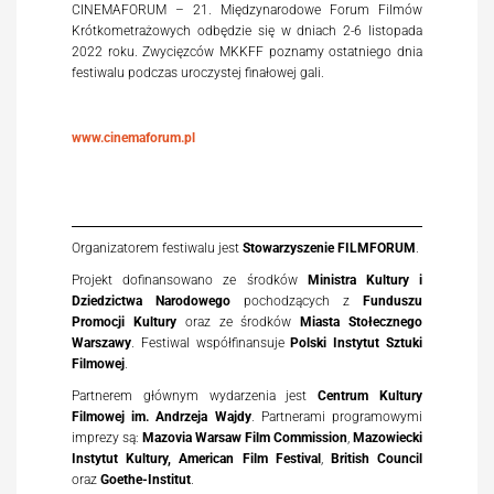
CINEMAFORUM – 21. Międzynarodowe Forum Filmów
Krótkometrażowych odbędzie się w dniach 2-6 listopada
2022 roku. Zwycięzców MKKFF poznamy ostatniego dnia
festiwalu podczas uroczystej finałowej gali.
www.cinemaforum.pl
Organizatorem festiwalu jest
Stowarzyszenie FILMFORUM
.
Projekt dofinansowano ze środków
Ministra Kultury i
Dziedzictwa Narodowego
pochodzących z
Funduszu
Promocji Kultury
oraz ze środków
Miasta Stołecznego
Warszawy
. Festiwal współfinansuje
Polski Instytut Sztuki
Filmowej
.
Partnerem głównym wydarzenia jest
Centrum Kultury
Filmowej im. Andrzeja Wajdy
. Partnerami programowymi
imprezy są:
Mazovia Warsaw Film Commission
,
Mazowiecki
Instytut Kultury,
American Film Festival
,
British Council
oraz
Goethe-Institut
.