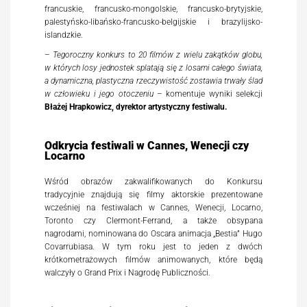
francuskie, francusko-mongolskie, francusko-brytyjskie,
palestyńsko-libańsko-francusko-belgijskie i brazylijsko-
islandzkie.
–
Tegoroczny konkurs to 20 filmów z wielu zakątków globu,
w których losy jednostek splatają się z losami całego świata,
a dynamiczna, plastyczna rzeczywistość zostawia trwały ślad
w człowieku i jego otoczeniu
– komentuje wyniki selekcji
Błażej Hrapkowicz, dyrektor artystyczny festiwalu.
Odkrycia festiwali w Cannes, Wenecji czy
Locarno
Wśród obrazów zakwalifikowanych do Konkursu
tradycyjnie znajdują się filmy aktorskie prezentowane
wcześniej na festiwalach w Cannes, Wenecji, Locarno,
Toronto czy Clermont-Ferrand, a także obsypana
nagrodami, nominowana do Oscara animacja „Bestia” Hugo
Covarrubiasa. W tym roku jest to jeden z dwóch
krótkometrażowych filmów animowanych, które będą
walczyły o Grand Prix i Nagrodę Publiczności.