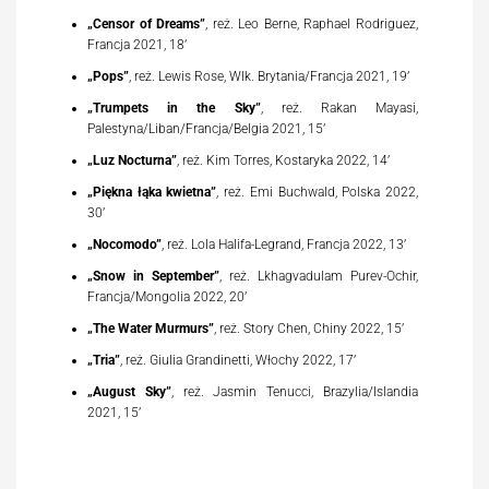
„Censor of Dreams”
, reż. Leo Berne, Raphael Rodriguez,
Francja 2021, 18’
„Pops”
, reż. Lewis Rose, Wlk. Brytania/Francja 2021, 19’
„Trumpets in the Sky”
, reż. Rakan Mayasi,
Palestyna/Liban/Francja/Belgia 2021, 15’
„Luz Nocturna”
, reż. Kim Torres, Kostaryka 2022, 14’
„Piękna łąka kwietna”
, reż. Emi Buchwald, Polska 2022,
30’
„Nocomodo”
, reż. Lola Halifa-Legrand, Francja 2022, 13’
„Snow in September”
, reż. Lkhagvadulam Purev-Ochir,
Francja/Mongolia 2022, 20’
„The Water Murmurs”
, reż. Story Chen, Chiny 2022, 15’
„Tria”
, reż. Giulia Grandinetti, Włochy 2022, 17’
„August Sky”
, reż. Jasmin Tenucci, Brazylia/Islandia
2021, 15’