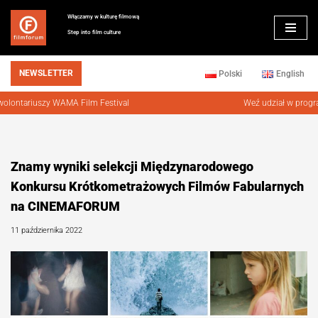
Włączamy w kulturę filmową
Step into film culture
Przejdź
do
treści
NEWSLETTER
Polski
English
ntariuszy WAMA Film Festival
Weź udział w programi
Znamy wyniki selekcji Międzynarodowego
Konkursu Krótkometrażowych Filmów Fabularnych
na CINEMAFORUM
11 października 2022