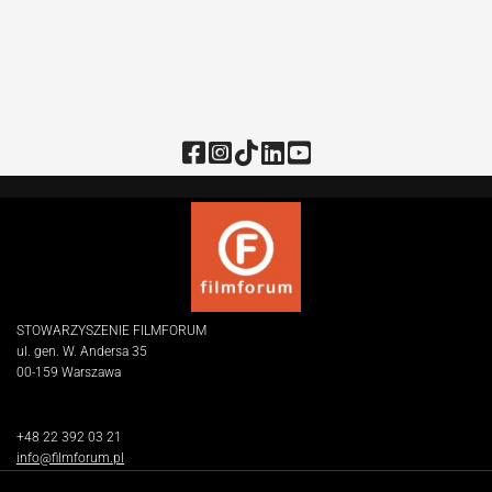
STOWARZYSZENIE FILMFORUM
ul. gen. W. Andersa 35
00-159 Warszawa
+48 22 392 03 21
info@filmforum.pl