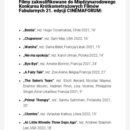
Filmy zakwalifikowane do Międzynarodowego
Konkursu Krótkometrażowych Filmów
Fabularnych 21. edycji CINEMAFORUM:
„Bestia”
, reż. Hugo Covarrubias, Chile 2021, 16’
„Chaperone”
, reż. Sam Max, USA 2022, 16’
„Warsha”
, reż. Dania Bdeir, Francja/Liban 2021, 15’
„Nie ma spokoju”
, reż. Karol Ulman, Polska 2022, 14’
„Bye Bye”
, reż. Amelie Bonnin, Francja 2021, 24’
„A Fairy Tale”
, reż. Zoe Arene, Belgia/Francja 2022, 21’
„The Seine’s Tears”
, reż. Eliott Benard, Nicolas Mayeur,
Etienne Moulin, Hadrien Pinot, Lisa Vicente, Philippine
Singer, Alice Letailleur, Francja 2021, 9’
„Primal Therapy”
, reż. Santtu Salminen, Finlandia 2021,
20’
„Cherries”
, reż. Vytautas Katkus, Litwa 2022, 15’
„At Little Wheelie Three Days Ago”
, reż. Andrew Stephen
Lee, USA 2022, 18’