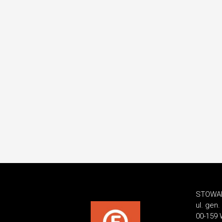
STOWAR
ul. gen
00-159