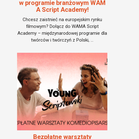
w programie branżowym WAM
A Script Academy!
Chcesz zaistnieć na europejskim rynku
filmowym? Dołącz do WAMA Script
Academy – międzynarodowej programie dla
twórców i twórczyń z Polski, ...
Bezpłatne warsztaty