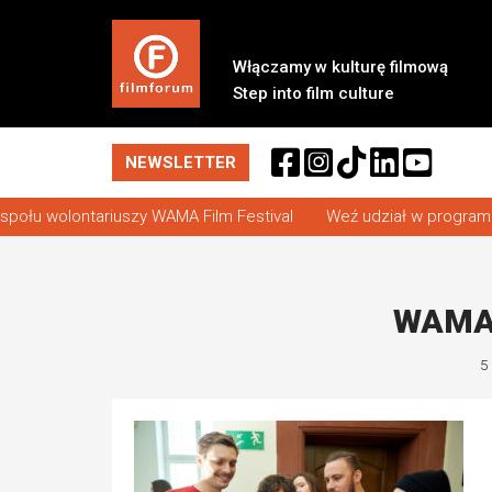
Przejdź
Włączamy w kulturę filmową
do
Step into film culture
treści
NEWSLETTER
u wolontariuszy WAMA Film Festival
Weź udział w programie
WAMA 
5