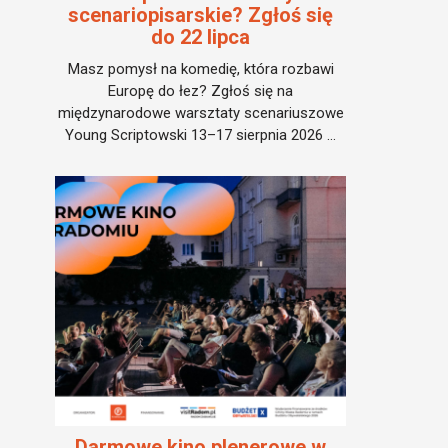
scenariopisarskie? Zgłoś się
do 22 lipca
Masz pomysł na komedię, która rozbawi
Europę do łez? Zgłoś się na
międzynarodowe warsztaty scenariuszowe
Young Scriptowski 13–17 sierpnia 2026 ...
Darmowe kino plenerowe w