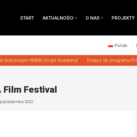
START
AKTUALNOŚCI
O NAS
PROJEKTY
Polski
 branżowym WAMA Script Academy!
Dołącz do programu Pracow
Film Festival
 października 2022