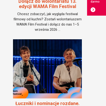
Dołącz do wolontariatu 13.
darmo
edycji WAMA Film Festival
Chcesz zobaczyć, jak wygląda festiwal
filmowy od kuchni? Zostań wolontariuszem
WAMA Film Festival i dołącz do nas 1–5
września 2026 ...
Łuczniki i nominacje rozdane.