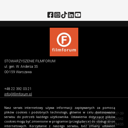
STOWARZYSZENIE FILMFORUM
ul. gen. W. Andersa 35
00-159 Warszawa
+48 22 392 03 21
info@filmforum.pl
Nasz serwis internetowy używa informacji zapisywanych za pomocą
plików cookies i podobnych technologii, głównie w celu dostosowania
NIP: 778-141-37-39
serwisu do potrzeb każdego użytkownika. Ustawienia dotyczące plików
REGON: 634536362
cookies mogą być zmienione w programie (przeglądarce) do obsługi stron
Numer KRS: 0000178435
internetowych. Korzystanie z naszego serwisu, bez zmiany ustawień