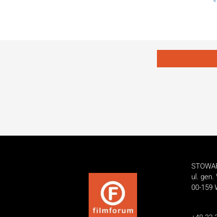
«
STOWA
ul. gen.
00-159