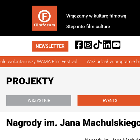
Włączamy w kulturę filmową
Przejdź
do
Step into film culture
treści
NEWSLETTER
u wolontariuszy WAMA Film Festival
Weź udział w programie br
PROJEKTY
WSZYSTKIE
EVENTS
Nagrody im. Jana Machulskiego