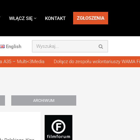
ZGŁOSZENIA
Y
WŁĄCZ SIĘ
KONTAKT
English
A35 – Multi<3Media
Dołącz do zespołu wolontariuszy WAMA Film 
ARCHIWUM