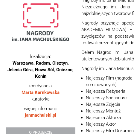
Nagrody im. Jana Machuls
Niezależnego im. Jana M
najzdolniejszych twórców 
Nagrody przyznaje specj
AKADEMIA FILMOWA) – gr
zwycięzców, na podstawie
festiwali prezentujących 
Celem Nagród im. Jana M
lokalizacja:
utalentowanych debiutantó
Warszawa, Radom, Olsztyn,
Nagrody im. Jana Machulsk
Jelenia Góra, Nowa Sól, Gniezno,
Konin
Najlepszy Film (nagroda
nominowanych)
koordynacja:
Najlepsza Reżyseria
Marta Karnkowska
Najlepszy Scenariusz
kuratorka
Najlepsze Zdjęcia
więcej informacji:
Najlepszy Montaż
janmachulski.pl
Najlepsza Aktorka
Najlepszy Aktor
Najlepszy Film Dokumen
O PROJEKCIE