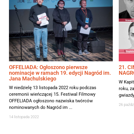
OFFELIADA: Ogłoszono pierwsze
21. C
nominacje w ramach 19. edycji Nagród im.
NAGR
Jana Machulskiego
W Kapit
W niedzielę 13 listopada 2022 roku podczas
roku, z
ceremonii wieńczącej 15. Festiwal Filmowy
gwiazdy
OFFELIADA ogłoszono nazwiska twórców
26 paźdz
nominowanych do Nagród im ...
14 listopada 2022