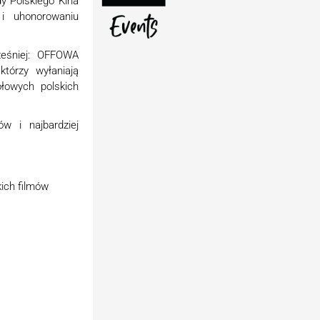
y Polskiego Kina
 i uhonorowaniu
ześniej: OFFOWA
tórzy wyłaniają
ołowych polskich
w i najbardziej
ich filmów