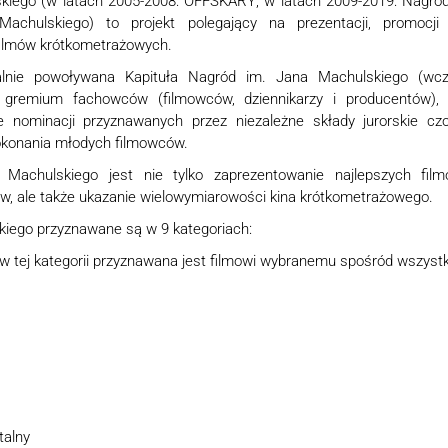
kiego (w latach 2005-2008: OFFSKARY; w latach 2009-2019: Nagrod
achulskiego) to projekt polegający na prezentacji, promocji
filmów krótkometrażowych.
alnie powoływana Kapituła Nagród im. Jana Machulskiego (wc
emium fachowców (filmowców, dziennikarzy i producentów), k
 nominacji przyznawanych przez niezależne składy jurorskie cz
dokonania młodych filmowców.
achulskiego jest nie tylko zaprezentowanie najlepszych filmó
w, ale także ukazanie wielowymiarowości kina krótkometrażowego.
iego przyznawane są w 9 kategoriach:
 w tej kategorii przyznawana jest filmowi wybranemu spośród wszystk
talny