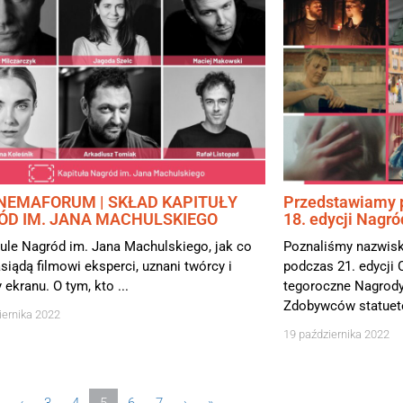
INEMAFORUM | SKŁAD KAPITUŁY
Przedstawiamy p
ÓD IM. JANA MACHULSKIEGO
18. edycji Nagr
ule Nagród im. Jana Machulskiego, jak co
Poznaliśmy nazwisk
asiądą filmowi eksperci, uznani twórcy i
podczas 21. edycj
 ekranu. O tym, kto ...
tegoroczne Nagrody
Zdobywców statuete
iernika 2022
19 października 2022