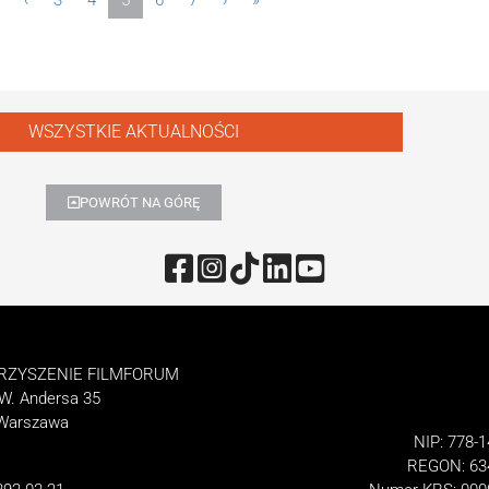
‹
3
4
5
6
7
›
»
WSZYSTKIE AKTUALNOŚCI
POWRÓT NA GÓRĘ
RZYSZENIE FILMFORUM
 W. Andersa 35
 Warszawa
NIP: 778-1
REGON: 63