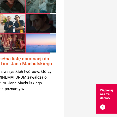
ełną listę nominacji do
ód im. Jana Machulskiego
a wszystkich twórców, którzy
i CINEMAFORUM zawalczą o
 im. Jana Machulskiego.
k poznamy w ...
Wspieraj
nas za
darmo