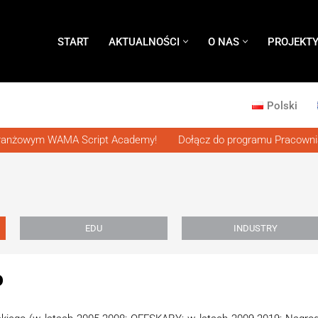
START
AKTUALNOŚCI
O NAS
PROJEKT
Polski
anżowym WAMA Script Academy!
Dołącz do programu Pracownia 
EDU
INDUSTRY
​