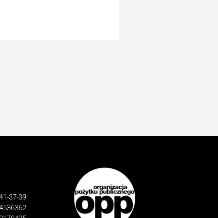
41-37-39
4536362