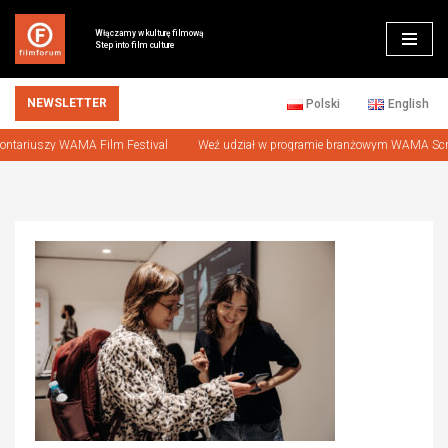
Włączamy w kulturę filmową
Step into film culture
Przejdź
do
treści
NEWSLETTER
Polski
English
lontariuszy WAMA Film Festival
Weź udział w programie branżowym WAMA Scr