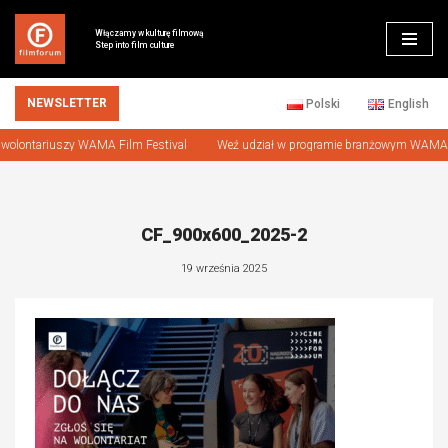
Włączamy w kulturę filmową
Step into film culture
Przejdź
do
treści
NEWSLETTER
Polski
English
lontariuszy WAMA Film Festival
Weź udział w programie branżowym WAMA Scr
CF_900x600_2025-2
19 września 2025